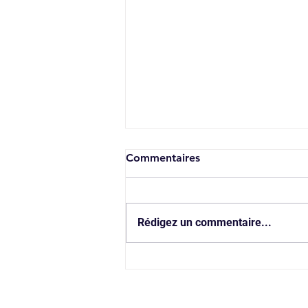
Commentaires
Rédigez un commentaire...
Visite d'Entreprise - Traiteur
Création Gourmande