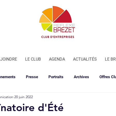
EJOINDRE
LE CLUB
AGENDA
ACTUALITÉS
LE B
énements
Presse
Portraits
Archives
Offres Cl
nication
20 juin 2022
natoire d'Été