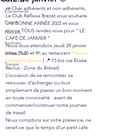
Actualités
📣 Cher adhérents et non-adhérents,
Événements
Le Club Réflexe Brézet vous souhaite 
Presse
une BONNE ANNÉE 2022 et vous 
donne TOUS rendez-vous pour " LE 
Portraits
CAFÉ DE JANVIER " 
Archives
Nous vous attendons jeudi 20 janvier 
entre 7h30 et 9h au restaurant 
Hanami 
Offres Club
Clermont Brezet
 ( 📍 15 bis rue Elisée 
Travaux
Reclus - Zone du Brézet)
L’occasion de se rencontrer, se 
retrouver, d’échanger ou tout 
simplement de passer un bon moment 
en toute convivialité   avant de 
commencer/continuer notre journée 
de travail.
Nous comptons sur votre présence, ne 
serait-ce que le temps d’un petit café.