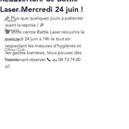
Actualités
Laser Mercredi 24 juin !
Événements
🎉 Plus que quelques jours à patienter 
Presse
avant la reprise ! 🎉
Portraits
🔴 Votre centre Battle Laser réouvrira le 
mercredi 24 juin à 14h le tout en 
Archives
respectant les mesures d’hygiènes et 
Offres Club
les gestes barrières. Vous pouvez dès 
Travaux
maintenant réserver 📞 au 04 73 74 00 
67. 