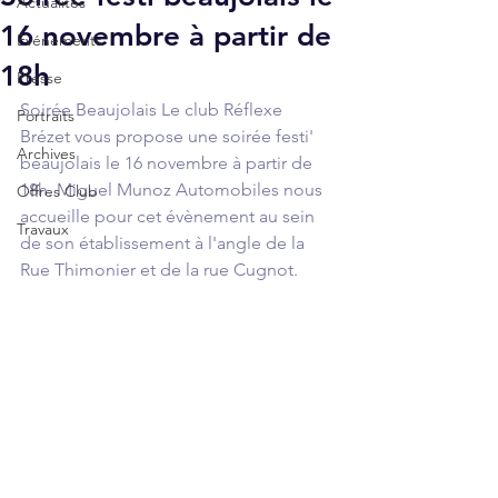
Actualités
16 novembre à partir de
Événements
18h
Presse
Soirée Beaujolais Le club Réflexe 
Portraits
Brézet vous propose une soirée festi' 
Archives
beaujolais le 16 novembre à partir de 
18h. Miguel Munoz Automobiles nous 
Offres Club
accueille pour cet évènement au sein 
Travaux
de son établissement à l'angle de la 
Rue Thimonier et de la rue Cugnot.