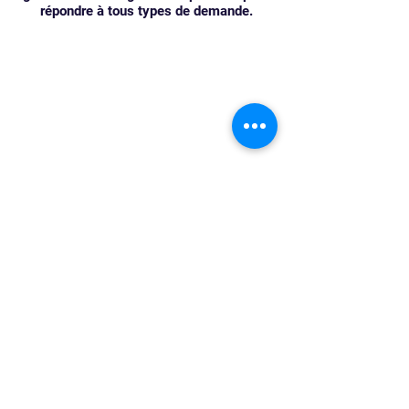
répondre à tous types de demande.
Mise à jour le 21 mai 2021
Haut
CONTACTEZ NOUS
Siège social
: 21, rue Newton
63100 Clermont-Ferrand
Mail
:
contact@reflexebrezet.fr