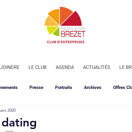
EJOINDRE
LE CLUB
AGENDA
ACTUALITÉS
LE B
énements
Presse
Portraits
Archives
Offres Cl
ars 2020
 dating