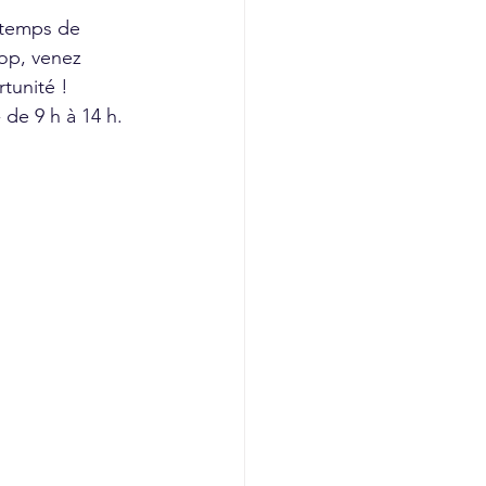
 temps de 
op, venez 
rtunité !
de 9 h à 14 h. 