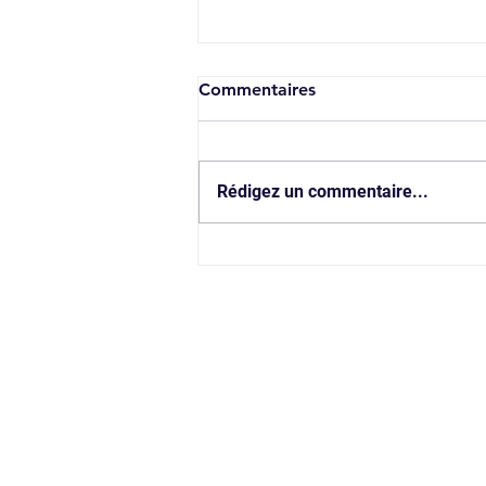
Commentaires
Rédigez un commentaire...
Visite d'Entreprise - Traiteur
Création Gourmande
CONT
Siège social
: 21, 