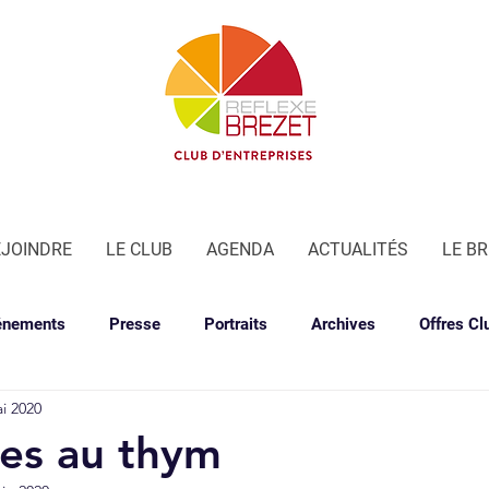
EJOINDRE
LE CLUB
AGENDA
ACTUALITÉS
LE B
énements
Presse
Portraits
Archives
Offres Cl
i 2020
les au thym