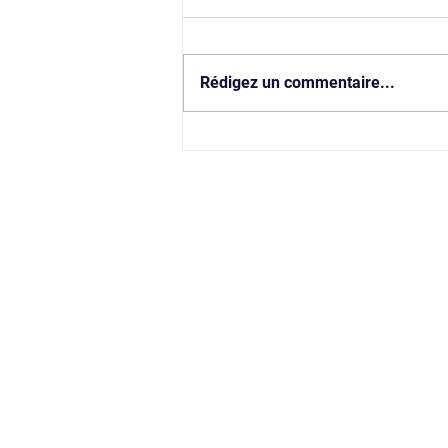
Rédigez un commentaire...
Visite d'Entreprise - Traiteur
Création Gourmande
CONT
Siège social
: 21, 
Mail
:
contact@refle
mentions légales