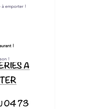
e à emporter !
aurant ! 
son ! 