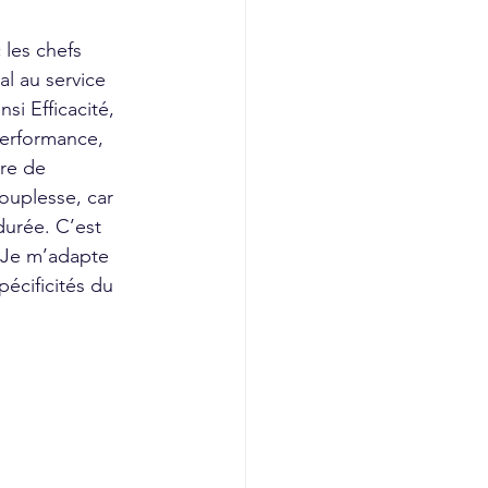
 les chefs 
 au service 
si Efficacité, 
Performance, 
ère de 
ouplesse, car 
urée. C’est 
. Je m’adapte 
écificités du 