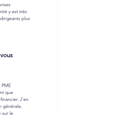
rises 
té y est très 
dirigeants plus 
vous 
ne PME 
nt que 
financier. J’en 
on générale, 
sur le 