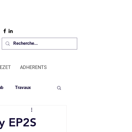
REZET
ADHERENTS
ub
Travaux
y EP2S