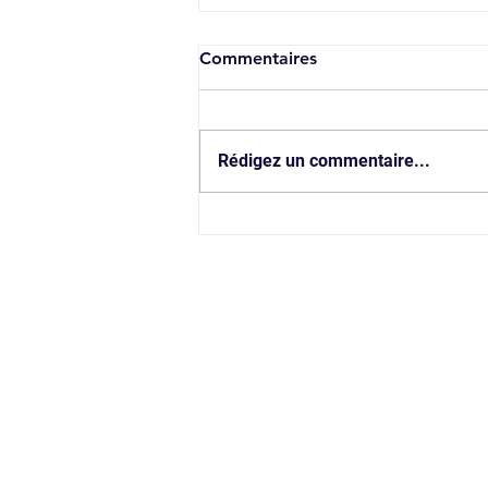
Commentaires
Rédigez un commentaire...
Visite d'Entreprise - Traiteur
Création Gourmande
CONT
Siège social
: 21, 
Mail
:
contact@refle