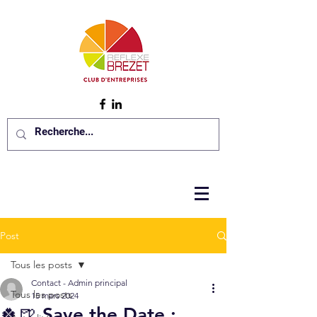
Post
Tous les posts
Contact - Admin principal
Tous les posts
15 mars 2024
🍀🍺 Save the Date :