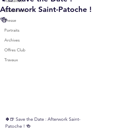
Actualités
Afterwork Saint-Patoche !
Événements
🍻
Presse
Portraits
Archives
Offres Club
Travaux
🍀🍺 Save the Date : Afterwork Saint-
Patoche ! 🍻 