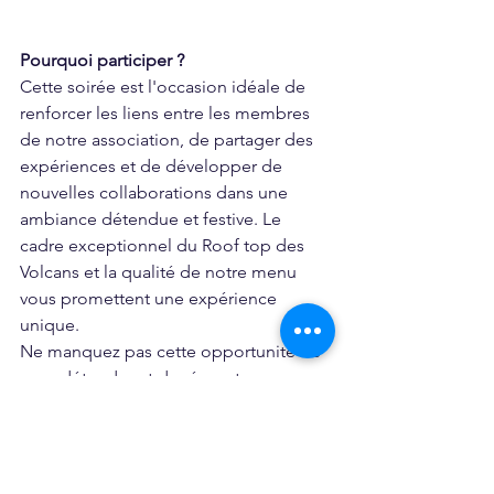
Pourquoi participer ?
Cette soirée est l'occasion idéale de 
renforcer les liens entre les membres 
de notre association, de partager des 
expériences et de développer de 
nouvelles collaborations dans une 
ambiance détendue et festive. Le 
cadre exceptionnel du Roof top des 
Volcans et la qualité de notre menu 
vous promettent une expérience 
unique.
Ne manquez pas cette opportunité de 
vous détendre et de réseauter avec vos 
pairs tout en profitant de la vue 
magnifique sur la chaîne des Puys. 
Nous avons hâte de vous accueillir et 
de partager ce moment privilégié avec 