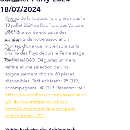
Actualités
18/07/2024
Événements
Prenez de la hauteur, rejoignez nous le 
Presse
18 juillet 2024 au Roof top des Volcans 
Portraits
pour une soirée exclusive des 
adhérents de notre association ! 
Archives
Profitez d'une vue imprenable sur la 
Offres Club
chaîne des Puys depuis le 7ème étage 
Travaux
de l'hôtel B&B. Dégustez un menu 
raffiné et une sélection de vins 
soigneusement choisis. 60 places 
disponibles. Tarif adhérent : 25 EUR, 
accompagnant : 40 EUR. Réservez vite !
https://www.helloasso.com/association
s/club-des-entreprises-reflexe-
brezet/evenements/summer-party-
reflexe-brezet-2024
Soirée Exclusive des Adhérents du 